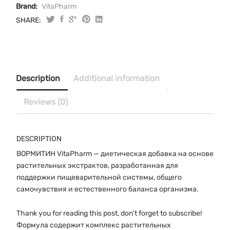
Brand:
VitaPharm
SHARE:
Вормитин
суспензия
200
мл
quantity
Description
Additional information
Reviews (0)
DESCRIPTION
ВОРМИТИН VitaPharm — диетическая добавка на основе
растительных экстрактов, разработанная для
поддержки пищеварительной системы, общего
самочувствия и естественного баланса организма.
Thank you for reading this post, don't forget to subscribe!
Формула содержит комплекс растительных