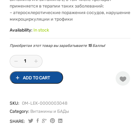
применяется в терапии таких заболеваний:
– атеросклеротические поражения сосудов, нарушение
микроциркуляции и трофики
Availability:
In stock
Приобретая этот товар вы зарабатываете
15
Баллы!
ADD TO CART
SKU:
OM-LEK-0000003048
Category:
Витамины и БАДы
SHARE:
Аевит
капсулы