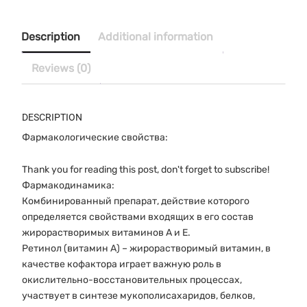
№60
quantity
Description
Additional information
Reviews (0)
DESCRIPTION
Фармакологические свойства:
Thank you for reading this post, don't forget to subscribe!
Фармакодинамика:
Комбинированный препарат, действие которого
определяется свойствами входящих в его состав
жирорастворимых витаминов А и Е.
Ретинол (витамин А) – жирорастворимый витамин, в
качестве кофактора играет важную роль в
окислительно-восстановительных процессах,
участвует в синтезе мукополисахаридов, белков,