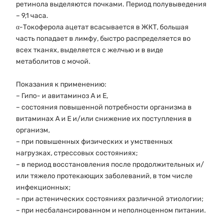
ретинола выделяются почками. Период полувыведения
– 9,1 часа.
α-Токоферола ацетат всасывается в ЖКТ, большая
часть попадает в лимфу, быстро распределяется во
всех тканях, выделяется с желчью и в виде
метаболитов с мочой.
Показания к применению:
– Гипо- и авитаминоз A и Е,
– состояния повышенной потребности организма в
витаминах А и Е и/или снижение их поступления в
организм,
– при повышенных физических и умственных
нагрузках, стрессовых состояниях;
– в период восстановления после продолжительных и/
или тяжело протекающих заболеваний, в том числе
инфекционных;
– при астенических состояниях различной этиологии;
– при несбалансированном и неполноценном питании.