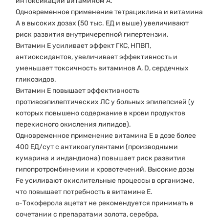
интоксикации витамином А.
Одновременное применение тетрациклина и витамина
А в высоких дозах (50 тыс. ЕД и выше) увеличивают
риск развития внутричерепной гипертензии.
Витамин Е усиливает эффект ГКС, НПВП,
антиоксидантов, увеличивает эффективность и
уменьшает токсичность витаминов А, D, сердечных
гликозидов.
Витамин Е повышает эффективность
противоэпилептических ЛС у больных эпилепсией (у
которых повышено содержание в крови продуктов
перекисного окисления липидов).
Одновременное применение витамина Е в дозе более
400 ЕД/сут с антикоагулянтами (производными
кумарина и индандиона) повышает риск развития
гипопротромбинемии и кровотечений. Высокие дозы
Fe усиливают окислительные процессы в организме,
что повышает потребность в витамине Е.
α-Токоферола ацетат не рекомендуется принимать в
сочетании с препаратами золота, серебра,