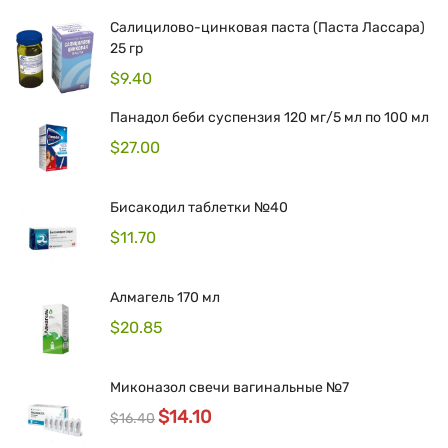
Салицилово-цинковая паста (Паста Лассара)
25 гр
$
9.40
Панадол беби суспензия 120 мг/5 мл по 100 мл
$
27.00
Бисакодил таблетки №40
$
11.70
Алмагель 170 мл
$
20.85
Миконазол свечи вагинальные №7
$
14.10
$
16.40