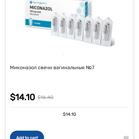
Миконазол свечи вагинальные №7
$
14.10
$
16.40
Original
Current
$
14.10
price
price
was:
is:
$16.40.
$14.10.
Add to cart