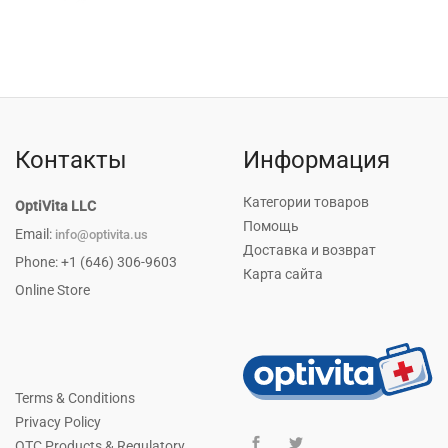
Original
Current
price
price
was:
is:
$16.40.
$14.10.
Контакты
Информация
Категории товаров
OptiVita LLC
Помощь
Email:
info@optivita.us
Доставка и возврат
Phone: +1 (646) 306-9603
Карта сайта
Online Store
Terms & Conditions
Privacy Policy
OTC Products & Regulatory