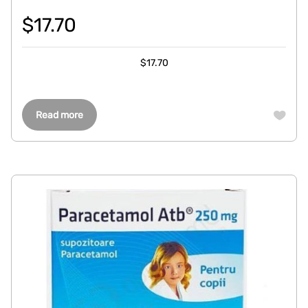
$
17.70
$
17.70
Read more