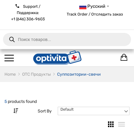
Русский
Support /
▼
Поддержка:
Track Order / Отследить заказ
+1 (646) 306-9603
Products
search
Home
ОТС Продукты
Cуппозитории-свечи
5
products found
Default
Sort By