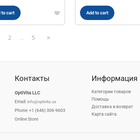
was:
is:
$13.40.
$12.99.
 to cart
Add to cart
2
…
5
Контакты
Информация
Категории товаров
OptiVita LLC
Помощь
Email:
info@optivita.us
Доставка и возврат
Phone: +1 (646) 306-9603
Карта сайта
Online Store