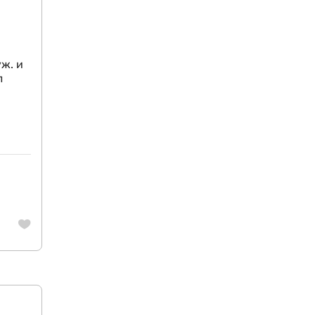
ж. и
л