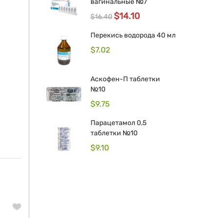
вагинальные №7
$
14.10
$
16.40
Перекись водорода 40 мл
$
7.02
Аскофен-П таблетки
№10
$
9.75
Парацетамол 0,5
таблетки №10
$
9.10
Original
Current
price
price
was:
is: