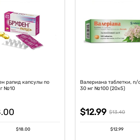
ен рапид капсулы по
Валериана таблетки, п/
мг №10
30 мг №100 (20х5)
8.00
$
12.99
$
13.40
Original
Current
$
18.00
$
12.99
price
price