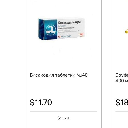
Бисакодил таблетки №40
Бруф
400 
$
11.70
$
1
$
11.70