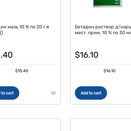
ин мазь 10 % по 20 г в
Бетадин раствор д/нару
()
мест. прим. 10 % по 30 м
5.40
$
16.10
$
15.40
$
16.10
 to cart
Add to cart
СКИДКА