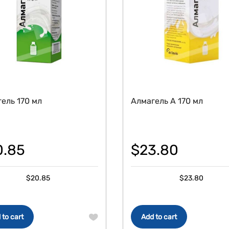
ель 170 мл
Алмагель А 170 мл
0.85
$
23.80
$
20.85
$
23.80
 to cart
Add to cart