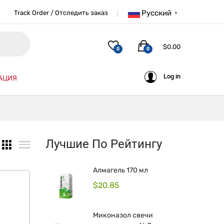
Русский
Track Order / Отследить заказ
▼
$
0.00
0
0
Log in
АЦИЯ
Лучшие По Рейтингу
Алмагель 170 мл
$
20.85
Миконазол свечи