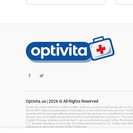
Optivita.us | 2026 © All Rights Reserved
We are an online retail store selling health, wellness, and personal care products fo
We do NOT dispense prescription medications or provide pharmacy services. Product
are intended for general wellness and personal care and are not substitutes for prof
Always consult a healthcare professional for medical treatment decisions. This websi
English/Russian interface are intended to serve customers located within the United 
U.S. Russian-speaking community. All orders are processed in U.S. dollars and ship
addresses in accordance with United States law.