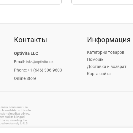
Контакты
Информация
Категории товаров
OptiVita LLC
Помощь
Email:
info@optivita.us
Доставка и возврат
Phone: +1 (646) 306-9603
Карта сайта
Online Store
r general consumer use.
s available on this site
essional medical advice.
te and its bilingual
States, including the
ped exclusively to U.S.