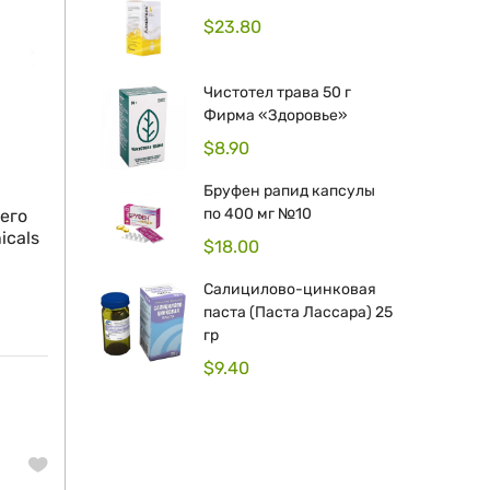
$
23.80
Чистотел трава 50 г
Фирма «Здоровье»
$
8.90
Бруфен рапид капсулы
по 400 мг №10
его
icals
$
18.00
Салицилово-цинковая
паста (Паста Лассара) 25
гр
$
9.40