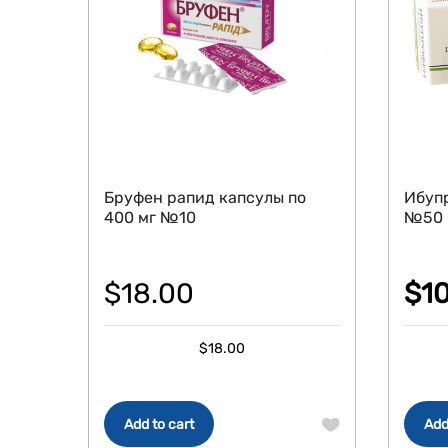
Бруфен рапид капсулы по
Ибупр
400 мг №10
№50
$
18.00
$
1
Ori
Cur
$
18.00
pri
pri
was
is:
$12
$10
Add to cart
Add