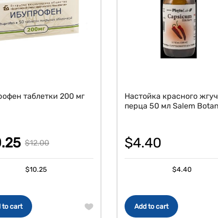
офен таблетки 200 мг
Настойка красного жгуч
перца 50 мл Salem Botan
0.25
$
4.40
$
12.00
ginal
rent
$
10.25
$
4.40
ce
ce
:
.00.
.25.
 to cart
Add to cart