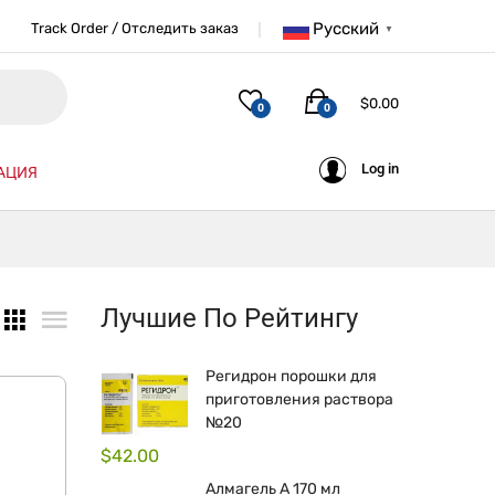
Русский
Track Order / Отследить заказ
▼
$
0.00
0
0
Log in
АЦИЯ
Лучшие По Рейтингу
Регидрон порошки для
приготовления раствора
№20
$
42.00
Алмагель А 170 мл