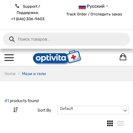
Русский
Support /
▼
Поддержка:
Track Order / Отследить заказ
+1 (646) 306-9603
Products
search
Home
Мази и гели
41
products found
Default
Sort By