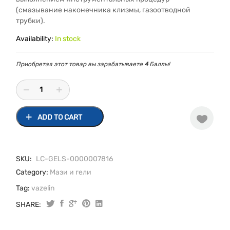
(смазывание наконечника клизмы, газоотводной
трубки).
Availability:
In stock
Приобретая этот товар вы зарабатываете
4
Баллы!
ADD TO CART
SKU:
LC-GELS-0000007816
Category:
Мази и гели
Tag:
vazelin
SHARE:
Вазелин
медицинский