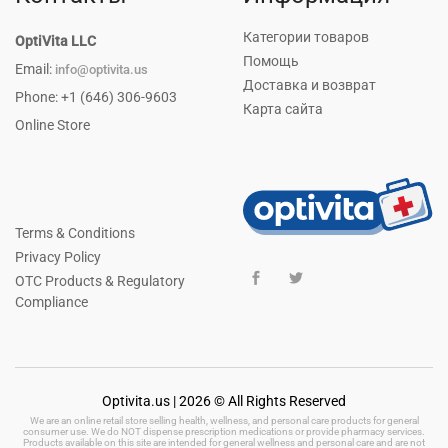
Категории товаров
OptiVita LLC
Помощь
Email:
info@optivita.us
Доставка и возврат
Phone: +1 (646) 306-9603
Карта сайта
Online Store
Terms & Conditions
Privacy Policy
OTC Products & Regulatory
Compliance
Optivita.us | 2026 © All Rights Reserved
We are an online retail store selling health, wellness, and personal care products for general
consumer use. We do NOT dispense prescription medications or provide pharmacy services.
Products available on this site are intended for general wellness and personal care and are not