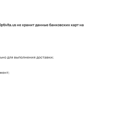
Optivita.us не хранит данные банковских карт на
льно для выполнения доставки;
омент;