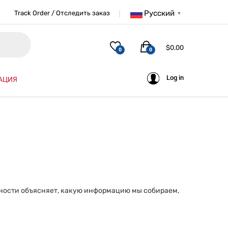
Русский
Track Order / Отследить заказ
▼
$
0.00
0
0
Log in
АЦИЯ
ьности объясняет, какую информацию мы собираем,