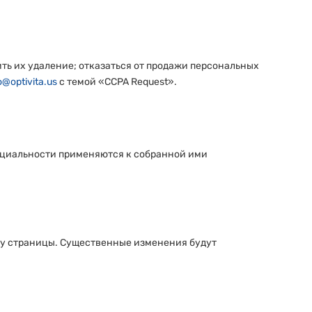
ить их удаление; отказаться от продажи персональных
o@optivita.us
с темой «CCPA Request».
енциальности применяются к собранной ими
зу страницы. Существенные изменения будут