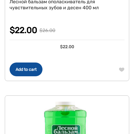
Лесной бальзам ополаскиватель для
чувствительных зубов и десен 400 мл
$
22.00
$
26.00
Original
Current
$
22.00
price
price
was:
is:
$26.00.
$22.00.
Add to cart