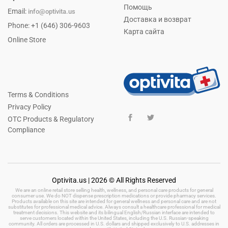
Помощь
Email:
info@optivita.us
Доставка и возврат
Phone: +1 (646) 306-9603
Карта сайта
Online Store
Terms & Conditions
Privacy Policy
OTC Products & Regulatory
Compliance
Optivita.us | 2026 © All Rights Reserved
We are an online retail store selling health, wellness, and personal care products for general
consumer use. We do NOT dispense prescription medications or provide pharmacy services.
Products available on this site are intended for general wellness and personal care and are not
substitutes for professional medical advice. Always consult a healthcare professional for medical
treatment decisions. This website and its bilingual English/Russian interface are intended to
serve customers located within the United States, including the U.S. Russian-speaking
community. All orders are processed in U.S. dollars and shipped exclusively to U.S. addresses in