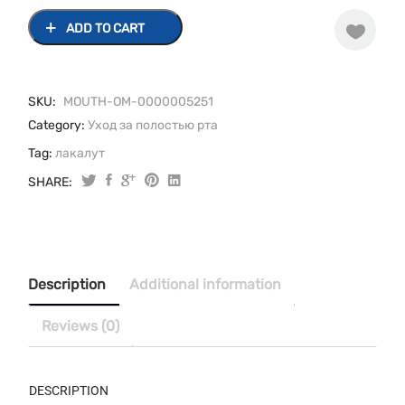
ADD TO CART
SKU:
MOUTH-OM-0000005251
Category:
Уход за полостью рта
Tag:
лакалут
SHARE:
Lacalut
(Лакалут)
зубная
паста
Sensitive
Description
Additional information
для
чувствительных
Reviews (0)
зубов
50
мл
DESCRIPTION
quantity