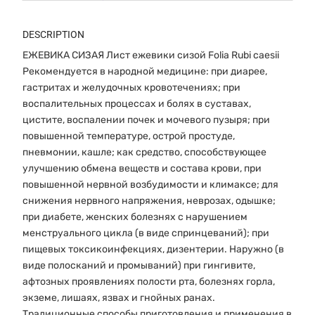
DESCRIPTION
ЕЖЕВИКА СИЗАЯ Лист ежевики сизой Folia Rubi caesii
Рекомендуется в народной медицине: при диарее,
гастритах и желудочных кровотечениях; при
воспалительных процессах и болях в суставах,
цистите, воспалении почек и мочевого пузыря; при
повышенной температуре, острой простуде,
пневмонии, кашле; как средство, способствующее
улучшению обмена веществ и состава крови, при
повышенной нервной возбудимости и климаксе; для
снижения нервного напряжения, неврозах, одышке;
при диабете, женских болезнях с нарушением
менструального цикла (в виде спринцеваний); при
пищевых токсикоинфекциях, дизентерии. Наружно (в
виде полосканий и промываний) при гингивите,
афтозных проявлениях полости рта, болезнях горла,
экземе, лишаях, язвах и гнойных ранах.
Традиционные способы приготовления и применения в