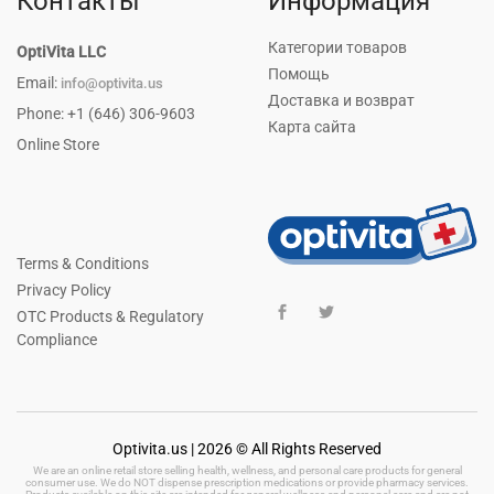
Контакты
Информация
Категории товаров
OptiVita LLC
Помощь
Email:
info@optivita.us
Доставка и возврат
Phone: +1 (646) 306-9603
Карта сайта
Online Store
Terms & Conditions
Privacy Policy
OTC Products & Regulatory
Compliance
Optivita.us | 2026 © All Rights Reserved
We are an online retail store selling health, wellness, and personal care products for general
consumer use. We do NOT dispense prescription medications or provide pharmacy services.