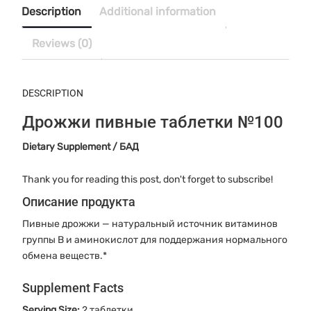
quantity
Description
Additional information
Reviews (0)
DESCRIPTION
Дрожжи пивные таблетки №100
Dietary Supplement / БАД
Thank you for reading this post, don't forget to subscribe!
Описание продукта
Пивные дрожжи — натуральный источник витаминов
группы B и аминокислот для поддержания нормального
обмена веществ.*
Supplement Facts
Serving Size:
2 таблетки