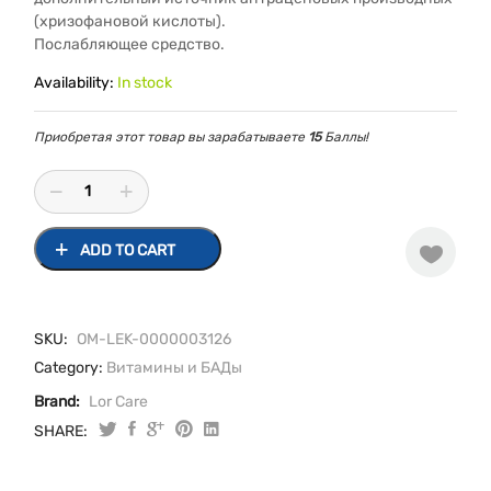
(хризофановой кислоты).
Послабляющее средство.
Availability:
In stock
Приобретая этот товар вы зарабатываете
15
Баллы!
ADD TO CART
SKU:
OM-LEK-0000003126
Category:
Витамины и БАДы
Brand:
Lor Care
SHARE:
Фитолакс
0,5