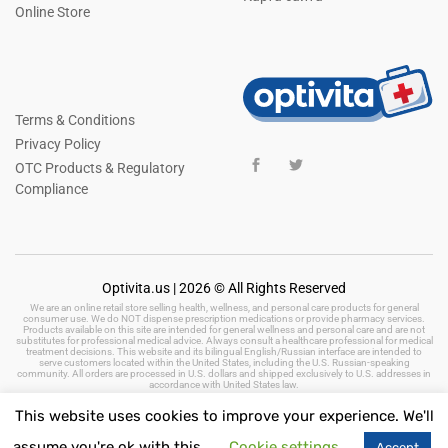
Online Store
Terms & Conditions
Privacy Policy
OTC Products & Regulatory
Compliance
Optivita.us | 2026 © All Rights Reserved
We are an online retail store selling health, wellness, and personal care products for general
consumer use. We do NOT dispense prescription medications or provide pharmacy services.
Products available on this site are intended for general wellness and personal care and are not
substitutes for professional medical advice. Always consult a healthcare professional for medical
treatment decisions. This website and its bilingual English/Russian interface are intended to
serve customers located within the United States, including the U.S. Russian-speaking
community. All orders are processed in U.S. dollars and shipped exclusively to U.S. addresses in
accordance with United States law.
This website uses cookies to improve your experience. We'll
assume you're ok with this.
Cookie settings
Accept