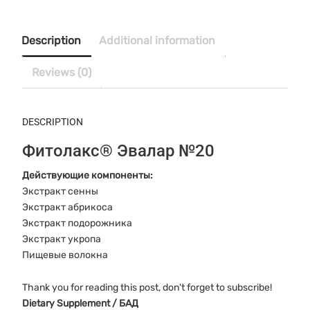
г
таблетки
№20
Description
Additional information
Эвалар
quantity
Reviews (0)
DESCRIPTION
Фитолакс® Эвалар №20
Действующие компоненты:
Экстракт сенны
Экстракт абрикоса
Экстракт подорожника
Экстракт укропа
Пищевые волокна
Thank you for reading this post, don't forget to subscribe!
Dietary Supplement / БАД