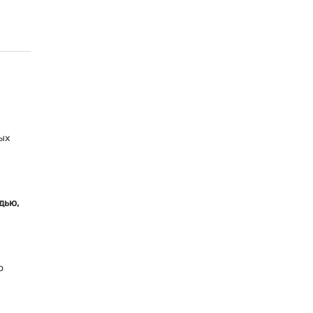
ых
дью,
о