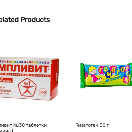
elated Products
ливит №30 таблетки
Гематоген 50 г
мины)