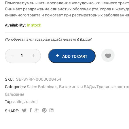
Помогает уменьшить воспаление желудочно-кишечного тракт
Снимает раздражение слизистых оболочек рта, горла и желуд
кишечного тракта и помогает при респираторных заболевания
Availability:
In stock
Приобретая этот товар вы зарабатываете
6
Баллы!
ADD TO CART
SKU:
SB-SYRP-0000008454
Categories:
Salen Botanicals
,
Витамины и БАДы
,
Травяные экстр
бальзамы
Tags:
altej
,
kashel
SHARE:
Алтея
сироп