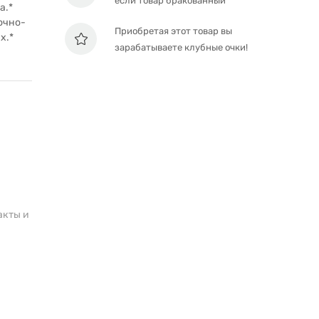
если товар бракованный
а.*
очно-
Приобретая этот товар вы
х.*
зарабатываете клубные очки!
акты и