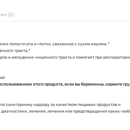
100
мл
Salem
ews (0)
Botanicals
quantity
ки полости рта и глотки, связанное с сухим кашлем.*
чного тракта.*
орла и желудочно-кишечного тракта и помогает при респираторн
be!
спользованием этого продукта, если вы беременны, кормите гру
по санитарному надзору за качеством пищевых продуктов и
я диагностики, лечения, лечения или предотвращения каких-либ