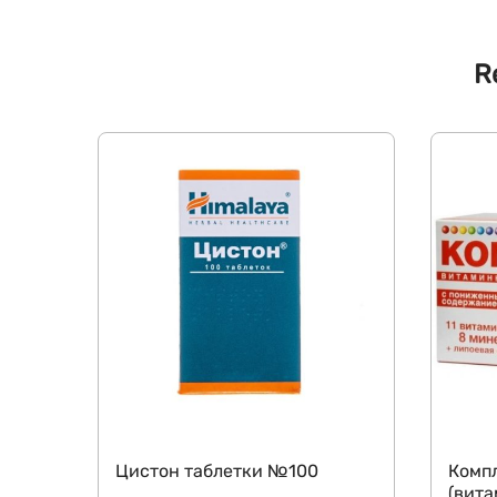
R
Цистон таблетки №100
Комп
(вита