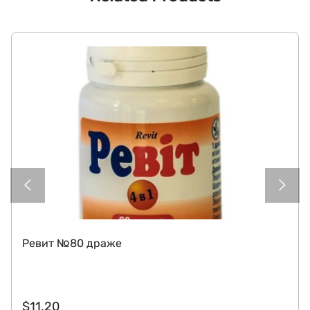
Ревит №80 драже
$
11.20