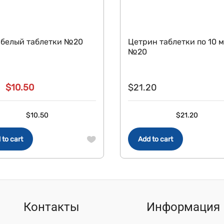
 белый таблетки №20
Цетрин таблетки по 10 м
№20
$
10.50
$
21.20
Original
Current
price
price
$
10.50
$
21.20
was:
is:
$12.80.
$10.50.
 to cart
Add to cart
Контакты
Информация