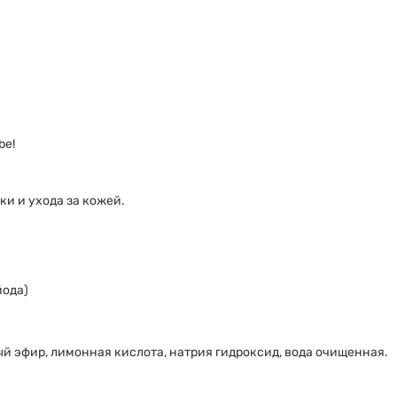
прим.
10
%
по
30
мл
quantity
be!
и и ухода за кожей.
йода)
 эфир, лимонная кислота, натрия гидроксид, вода очищенная.