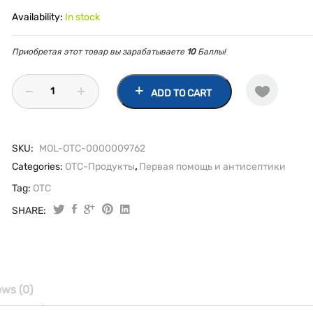
Availability:
In stock
Приобретая этот товар вы зарабатываете
10
Баллы!
ADD TO CART
SKU:
MOL-OTC-0000009762
Categories:
OTC-Продукты
,
Первая помощь и антисептики
Tag:
OTC
SHARE:
Бетадин
раствор
д/
наруж.
и
ews (0)
мест.