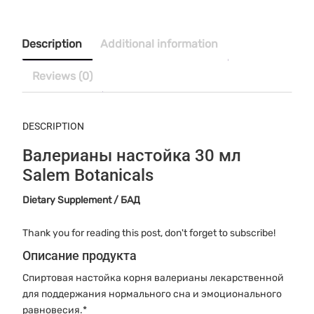
30
мл
Salem
Description
Additional information
Botanicals
quantity
Reviews (0)
DESCRIPTION
Валерианы настойка 30 мл
Salem Botanicals
Dietary Supplement / БАД
Thank you for reading this post, don't forget to subscribe!
Описание продукта
Спиртовая настойка корня валерианы лекарственной
для поддержания нормального сна и эмоционального
равновесия.*