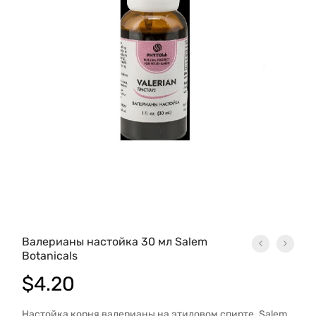
Валерианы настойка 30 мл Salem
Botanicals
$
4.20
Настойка корня валерианы на этиловом спирте. Salem