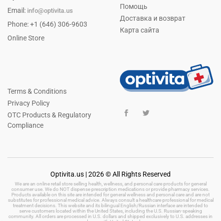
Помощь
Email:
info@optivita.us
Доставка и возврат
Phone: +1 (646) 306-9603
Карта сайта
Online Store
Terms & Conditions
Privacy Policy
OTC Products & Regulatory
Compliance
Optivita.us | 2026 © All Rights Reserved
We are an online retail store selling health, wellness, and personal care products for general
consumer use. We do NOT dispense prescription medications or provide pharmacy services.
Products available on this site are intended for general wellness and personal care and are not
substitutes for professional medical advice. Always consult a healthcare professional for medical
treatment decisions. This website and its bilingual English/Russian interface are intended to
serve customers located within the United States, including the U.S. Russian-speaking
community. All orders are processed in U.S. dollars and shipped exclusively to U.S. addresses in