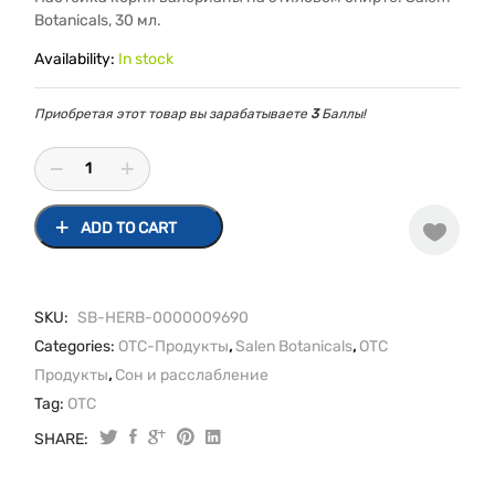
Botanicals, 30 мл.
Availability:
In stock
Приобретая этот товар вы зарабатываете
3
Баллы!
ADD TO CART
SKU:
SB-HERB-0000009690
Categories:
OTC-Продукты
,
Salen Botanicals
,
ОТС
Продукты
,
Сон и расслабление
Tag:
OTC
SHARE:
Валерианы
настойка