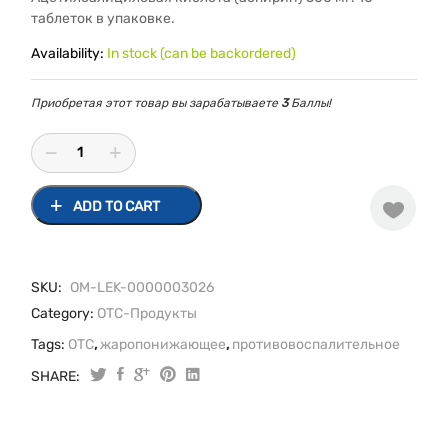
таблеток в упаковке.
Availability:
In stock (can be backordered)
Приобретая этот товар вы зарабатываете
3
Баллы!
ADD TO CART
SKU:
OM-LEK-0000003026
Category:
OTC-Продукты
Tags:
OTC
,
жаропонижающее
,
противовоспалительное
SHARE:
Ацетилсалициловая
кислота
таблетки