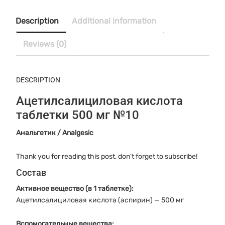
500
мг
Description
Additional information
№10
quantity
Reviews (0)
DESCRIPTION
Ацетилсалициловая кислота
таблетки 500 мг №10
Анальгетик / Analgesic
Thank you for reading this post, don't forget to subscribe!
Состав
Активное вещество (в 1 таблетке):
Ацетилсалициловая кислота (аспирин) — 500 мг
Вспомогательные вещества: