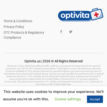
Terms & Conditions
Privacy Policy
OTC Products & Regulatory
Compliance
Optivita.us | 2026 © All Rights Reserved
We are an online retail store selling health, wellness, and personal care products for general
consumer use. We do NOT dispense prescription medications or provide pharmacy services.
Products available on this site are intended for general wellness and personal care and are not
substitutes for professional medical advice. Always consult a healthcare professional for medical
treatment decisions. This website and its bilingual English/Russian interface are intended to
serve customers located within the United States, including the U.S. Russian-speaking
community. All orders are processed in U.S. dollars and shipped exclusively to U.S. addresses in
accordance with United States law.
This website uses cookies to improve your experience. We'll
assume you're ok with this.
Cookie settings
Accept
Keywords: health and wellness products, personal care, beauty products, hygiene,
vitamins, dietary supplements, natural remedies, herbal products, baby care, oral care,