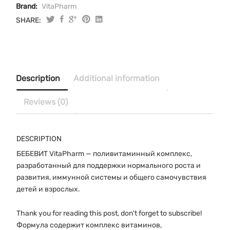
Brand:
VitaPharm
SHARE:
Бебевит
раствор
100
мл
quantity
Description
Additional information
Reviews (0)
DESCRIPTION
БЕБЕВИТ VitaPharm — поливитаминный комплекс,
разработанный для поддержки нормального роста и
развития, иммунной системы и общего самочувствия
детей и взрослых.
Thank you for reading this post, don't forget to subscribe!
Формула содержит комплекс витаминов,