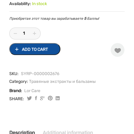
Availability:
In stock
Приобретая этот товар вы зарабатываете
5
Баллы!
ADD TO CART
SKU:
SYRP-0000002676
Category:
Травяные экстракты и бальзамы
Brand:
Lor Care
SHARE:
Мяты
перечной
настойка
25мл
quantity
Description
Additional information