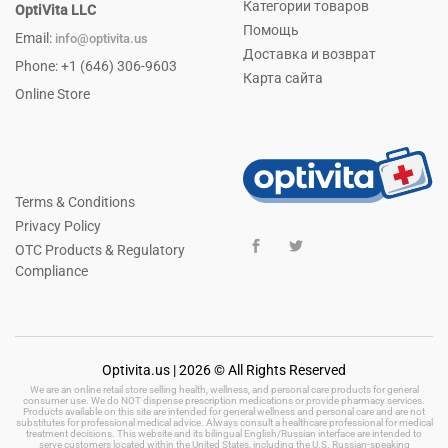
Категории товаров
OptiVita LLC
Помощь
Email:
info@optivita.us
Доставка и возврат
Phone: +1 (646) 306-9603
Карта сайта
Online Store
Terms & Conditions
Privacy Policy
OTC Products & Regulatory
Compliance
Optivita.us | 2026 © All Rights Reserved
We are an online retail store selling health, wellness, and personal care products for general
consumer use. We do NOT dispense prescription medications or provide pharmacy services.
Products available on this site are intended for general wellness and personal care and are not
substitutes for professional medical advice. Always consult a healthcare professional for medical
treatment decisions. This website and its bilingual English/Russian interface are intended to
serve customers located within the United States, including the U.S. Russian-speaking