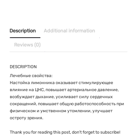
Настойка
Семян
Лимонника
25
мл
Description
Additional information
quantity
Reviews (0)
DESCRIPTION
Лечебные свойства:
Настойка лимонника оказывает стимулирующее
влияние на ЦНС, повышает артериальное давление,
возбуждает дыхание, усиливает силу сердечных
сокращений, повышает общую работоспособность при
физическом и умственном утомлении, улучшает
остроту зрения.
Thank you for reading this post, don't forget to subscribe!