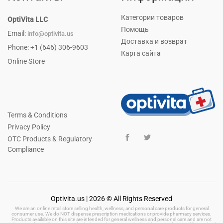
Категории товаров
OptiVita LLC
Помощь
Email:
info@optivita.us
Доставка и возврат
Phone: +1 (646) 306-9603
Карта сайта
Online Store
Terms & Conditions
Privacy Policy
OTC Products & Regulatory
Compliance
Optivita.us | 2026 © All Rights Reserved
We are an online retail store selling health, wellness, and personal care products for general
consumer use. We do NOT dispense prescription medications or provide pharmacy services.
Products available on this site are intended for general wellness and personal care and are not