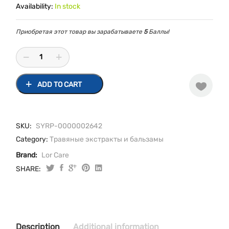
Availability:
In stock
Приобретая этот товар вы зарабатываете
5
Баллы!
ADD TO CART
SKU:
SYRP-0000002642
Category:
Травяные экстракты и бальзамы
Brand:
Lor Care
SHARE:
Настойка
Пустырника
25
мл
quantity
Description
Additional information