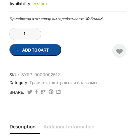
Availability:
In stock
Приобретая этот товар вы зарабатываете
10
Баллы!
ADD TO CART
SKU:
SYRP-0000002512
Category:
Травяные экстракты и бальзамы
SHARE:
Рекутан
100
мл
quantity
Description
Additional information