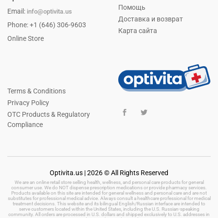
Помощь
Email:
info@optivita.us
Доставка и возврат
Phone: +1 (646) 306-9603
Карта сайта
Online Store
Terms & Conditions
Privacy Policy
OTC Products & Regulatory
Compliance
Optivita.us | 2026 © All Rights Reserved
We are an online retail store selling health, wellness, and personal care products for general
consumer use. We do NOT dispense prescription medications or provide pharmacy services.
Products available on this site are intended for general wellness and personal care and are not
substitutes for professional medical advice. Always consult a healthcare professional for medical
treatment decisions. This website and its bilingual English/Russian interface are intended to
serve customers located within the United States, including the U.S. Russian-speaking
community. All orders are processed in U.S. dollars and shipped exclusively to U.S. addresses in