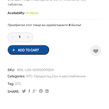
таблеток.
Availability:
In stock
Приобретая этот товар вы зарабатываете
8
Баллы!
ADD TO CART
SKU:
MOL-LEK-0000009524
Categories:
OTC-Продукты
,
Сон и расслабление
Tag:
OTC
SHARE:
Original
Current
Валериана
таблетки,
price
price
п/