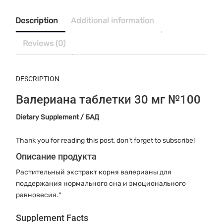
was:
is:
о
$13.40.
$12.99.
по
Description
Additional information
30
мг
Reviews (0)
№100
(20х5)
quantity
DESCRIPTION
Валериана таблетки 30 мг №100
Dietary Supplement / БАД
Thank you for reading this post, don't forget to subscribe!
Описание продукта
Растительный экстракт корня валерианы для
поддержания нормального сна и эмоционального
равновесия.*
Supplement Facts