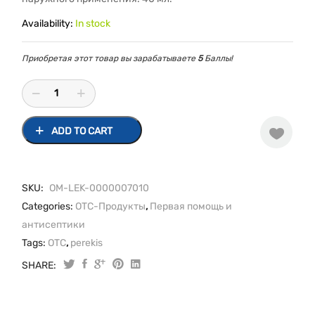
Availability:
In stock
Приобретая этот товар вы зарабатываете
5
Баллы!
ADD TO CART
SKU:
ОМ-LEK-0000007010
Categories:
OTC-Продукты
,
Первая помощь и
антисептики
Tags:
OTC
,
perekis
SHARE:
Перекись
водорода
40