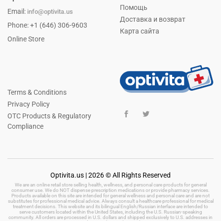
Помощь
Email:
info@optivita.us
Доставка и возврат
Phone: +1 (646) 306-9603
Карта сайта
Online Store
Terms & Conditions
Privacy Policy
OTC Products & Regulatory
Compliance
Optivita.us | 2026 © All Rights Reserved
We are an online retail store selling health, wellness, and personal care products for general
consumer use. We do NOT dispense prescription medications or provide pharmacy services.
Products available on this site are intended for general wellness and personal care and are not
substitutes for professional medical advice. Always consult a healthcare professional for medical
treatment decisions. This website and its bilingual English/Russian interface are intended to
serve customers located within the United States, including the U.S. Russian-speaking
community. All orders are processed in U.S. dollars and shipped exclusively to U.S. addresses in