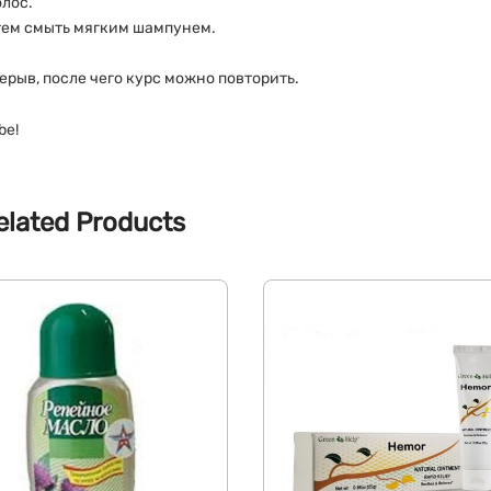
олос.
атем смыть мягким шампунем.
ерыв, после чего курс можно повторить.
be!
elated Products