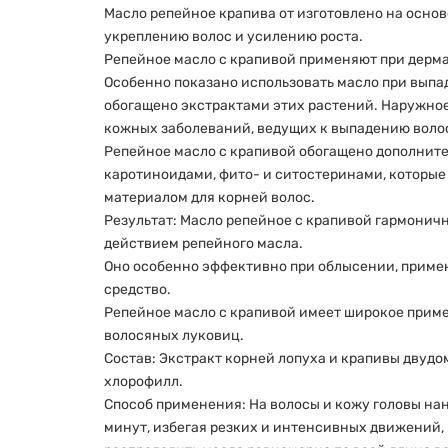
Масло репейное крапива от изготовлено на основ
укреплению волос и усилению роста.
Репейное масло с крапивой применяют при дерма
Особенно показано использовать масло при выпа
обогащено экстрактами этих растений. Наружное
кожных заболеваний, ведущих к выпадению воло
Репейное масло с крапивой обогащено дополните
каротиноидами, фито- и ситостеринами, которы
материалом для корней волос.
Результат: Масло репейное с крапивой гармонич
действием репейного масла.
Оно особенно эффективно при облысении, приме
средство.
Репейное масло с крапивой имеет широкое прим
волосяных луковиц.
Состав: Экстракт корней лопуха и крапивы двудо
хлорофилл.
Способ применения: На волосы и кожу головы нане
минут, избегая резких и интенсивных движений, 