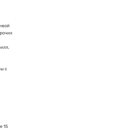
пивой
прочих
илл,
вы с
е 15