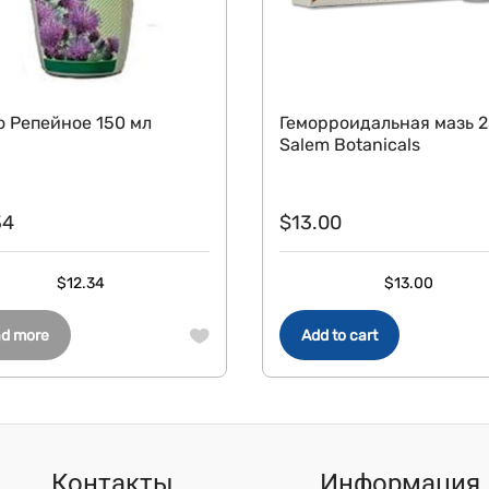
 Репейное 150 мл
Геморроидальная мазь 2
Salem Botanicals
34
$
13.00
$
12.34
$
13.00
d more
Add to cart
Контакты
Информация