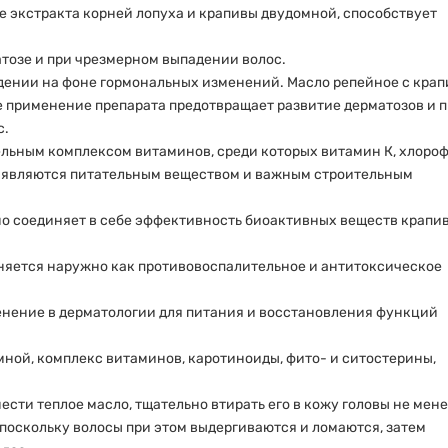
е экстракта корней лопуха и крапивы двудомной, способствует
тозе и при чрезмерном выпадении волос.
дении на фоне гормональных изменений. Масло репейное с кра
 применение препарата предотвращает развитие дерматозов и 
с.
льным комплексом витаминов, среди которых витамин К, хлороф
е являются питательным веществом и важным строительным
но соединяет в себе эффективность биоактивных веществ крапи
няется наружно как противовоспалительное и антитоксическое
енение в дерматологии для питания и восстановления функций
мной, комплекс витаминов, каротиноиды, фито- и ситостерины,
сти теплое масло, тщательно втирать его в кожу головы не мене
поскольку волосы при этом выдергиваются и ломаются, затем