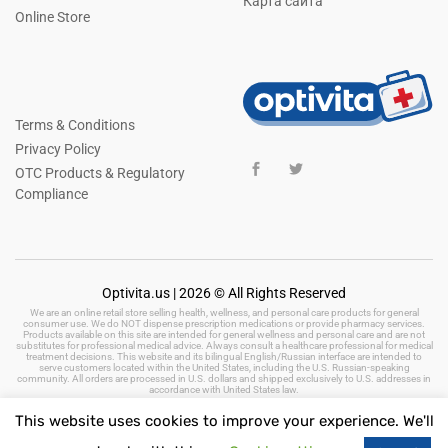
Карта сайта
Online Store
Terms & Conditions
Privacy Policy
OTC Products & Regulatory
Compliance
Optivita.us | 2026 © All Rights Reserved
We are an online retail store selling health, wellness, and personal care products for general
consumer use. We do NOT dispense prescription medications or provide pharmacy services.
Products available on this site are intended for general wellness and personal care and are not
substitutes for professional medical advice. Always consult a healthcare professional for medical
treatment decisions. This website and its bilingual English/Russian interface are intended to
serve customers located within the United States, including the U.S. Russian-speaking
community. All orders are processed in U.S. dollars and shipped exclusively to U.S. addresses in
accordance with United States law.
This website uses cookies to improve your experience. We'll