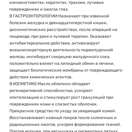
конъюнктивитах, кератитах, трахоме, лучевых
повреждениях и ожогах глаз.
В ГАСТРОЭНТЕРОЛОГИИ:Назначают при язвенной
болезни желудка и двенадцатиперстной кишки,
дискинетических расстройствах, после операций на
пищеводе, при раке и лучевой терапии. Оказывает
антибактериальное действие, активизирует
внешнесекреторную деятельность поджелудочной
железы, ингибирует секрецию желудочного сока,
положительно влияет на липидный обмен в печени,
защищает биологические мембраны от повреждающего
действия химических агентов.
В КОСМЕТИКЕ:Масло облепихи обладает
регенеративной способностью, ускоряет
эпителизацию и стимулирует рост грануляций при
повреждениях кожи и слизистых оболочек.
Прекрасное средство по уходу за увядающей кожей.
Восстанавливает кожный покров после солнечных и
радиационных ожогов, ускоряя формирование тканей.
Против морщин, при веснушках и пигментных пятнах,