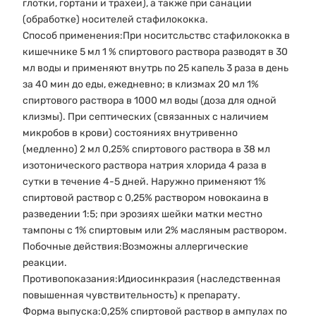
глотки, гортани и трахеи), а также при санации
(обработке) носителей стафилококка.
Способ применения:При носитсльствс стафилококка в
кишечнике 5 мл 1 % спиртового раствора разводят в 30
мл воды и применяют внутрь по 25 капель 3 раза в день
за 40 мин до еды, ежедневно; в клизмах 20 мл 1%
спиртового раствора в 1000 мл воды (доза для одной
клизмы). При септических (связанных с наличием
микробов в крови) состояниях внутривенно
(медленно) 2 мл 0,25% спиртового раствора в 38 мл
изотонического раствора натрия хлорида 4 раза в
сутки в течение 4-5 дней. Наружно применяют 1%
спиртовой раствор с 0,25% раствором новокаина в
разведении 1:5; при эрозиях шейки матки местно
тампоны с 1% спиртовым или 2% масляным раствором.
Побочные действия:Возможны аллергические
реакции.
Противопоказания:Идиосинкразия (наследственная
повышенная чувствительность) к препарату.
Форма выпуска:0,25% спиртовой раствор в ампулах по