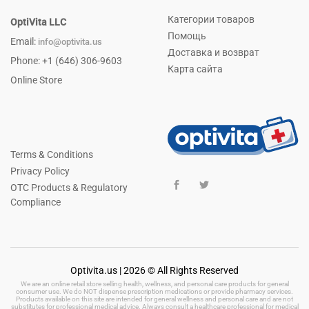
Категории товаров
OptiVita LLC
Помощь
Email:
info@optivita.us
Доставка и возврат
Phone: +1 (646) 306-9603
Карта сайта
Online Store
Terms & Conditions
Privacy Policy
OTC Products & Regulatory
Compliance
Optivita.us | 2026 © All Rights Reserved
We are an online retail store selling health, wellness, and personal care products for general
consumer use. We do NOT dispense prescription medications or provide pharmacy services.
Products available on this site are intended for general wellness and personal care and are not
substitutes for professional medical advice. Always consult a healthcare professional for medical