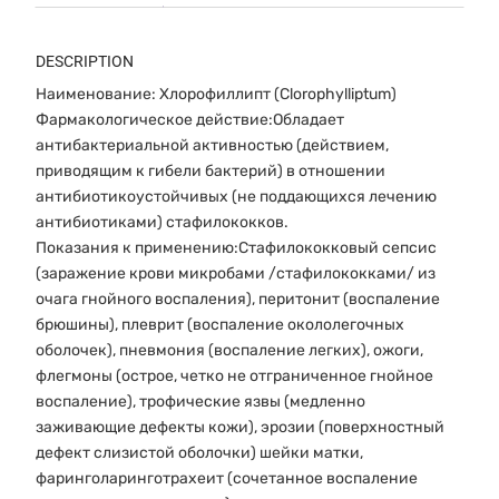
DESCRIPTION
Наименование: Хлорофиллипт (Clorophylliptum)
Фармакологическое действие:Обладает
антибактериальной активностью (действием,
приводящим к гибели бактерий) в отношении
антибиотикоустойчивых (не поддающихся лечению
антибиотиками) стафилококков.
Показания к применению:Стафилококковый сепсис
(заражение крови микробами /стафилококками/ из
очага гнойного воспаления), перитонит (воспаление
брюшины), плеврит (воспаление окололегочных
оболочек), пневмония (воспаление легких), ожоги,
флегмоны (острое, четко не отграниченное гнойное
воспаление), трофические язвы (медленно
заживающие дефекты кожи), эрозии (поверхностный
дефект слизистой оболочки) шейки матки,
фаринголаринготрахеит (сочетанное воспаление