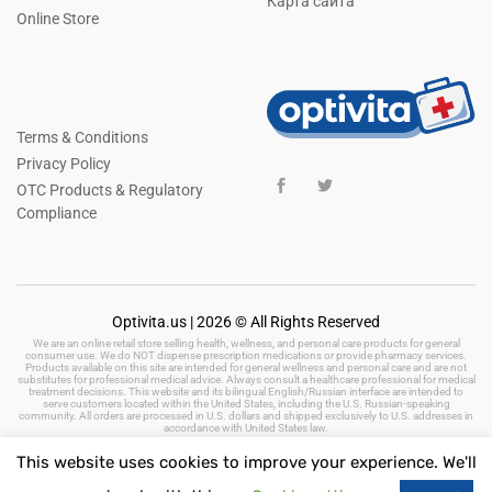
Карта сайта
Online Store
Terms & Conditions
Privacy Policy
OTC Products & Regulatory
Compliance
Optivita.us | 2026 © All Rights Reserved
We are an online retail store selling health, wellness, and personal care products for general
consumer use. We do NOT dispense prescription medications or provide pharmacy services.
Products available on this site are intended for general wellness and personal care and are not
substitutes for professional medical advice. Always consult a healthcare professional for medical
treatment decisions. This website and its bilingual English/Russian interface are intended to
serve customers located within the United States, including the U.S. Russian-speaking
community. All orders are processed in U.S. dollars and shipped exclusively to U.S. addresses in
accordance with United States law.
This website uses cookies to improve your experience. We'll