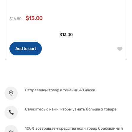
$
13.00
$
16.80
Original
Current
price
price
$
13.00
was:
is:
$16.80.
$13.00.
Add to cart
Отправляем товар в течении 48 часов
Свяжитесь с нами, чтобы узнать больше о товаре
100% возвращаем средства если товар бракованный