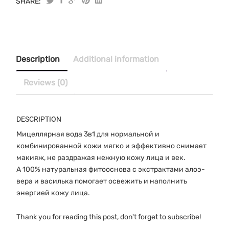
SHARE:
Original
Current
"Чистая
линия"
price
price
Мицеллярная
was:
is:
вода
$27.00.
$22.00.
3в1
Description
Additional information
Идеальная
кожа
Reviews (0)
400
мл
quantity
DESCRIPTION
Мицеллярная вода 3в1 для нормальной и
комбинированной кожи мягко и эффективно снимает
макияж, не раздражая нежную кожу лица и век.
А 100% натуральная фитооснова с экстрактами алоэ-
вера и василька помогает освежить и наполнить
энергией кожу лица.
Thank you for reading this post, don't forget to subscribe!