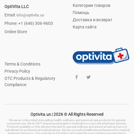
Категории товаров
OptiVita LLC
Помощь
Email:
info@optivita.us
Доставка и возврат
Phone: +1 (646) 306-9603
Карта сайта
Online Store
Terms & Conditions
Privacy Policy
OTC Products & Regulatory
Compliance
Optivita.us | 2026 © All Rights Reserved
We are an online retail store selling health, wellness, and personal care products for general
consumer use. We do NOT dispense prescription medications or provide pharmacy services.
Products available on this site are intended for general wellness and personal care and are not
substitutes for professional medical advice. Always consult a healthcare professional for medical
treatment decisions. This website and its bilingual English/Russian interface are intended to