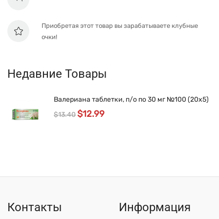
Приобретая этот товар вы зарабатываете клубные
очки!
Недавние Товары
Валериана таблетки, п/о по 30 мг №100 (20х5)
$
12.99
$
13.40
Original
Current
price
price
was:
is:
$13.40.
$12.99.
Контакты
Информация