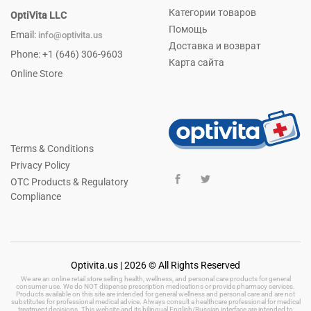
Категории товаров
OptiVita LLC
Помощь
Email:
info@optivita.us
Доставка и возврат
Phone: +1 (646) 306-9603
Карта сайта
Online Store
Terms & Conditions
Privacy Policy
OTC Products & Regulatory
Compliance
Optivita.us | 2026 © All Rights Reserved
We are an online retail store selling health, wellness, and personal care products for general
consumer use. We do NOT dispense prescription medications or provide pharmacy services.
Products available on this site are intended for general wellness and personal care and are not
substitutes for professional medical advice. Always consult a healthcare professional for medical
treatment decisions. This website and its bilingual English/Russian interface are intended to