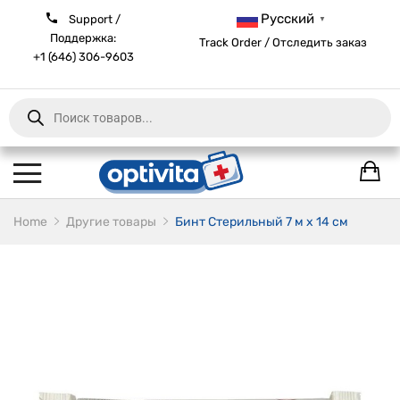
Русский
Support /
▼
Поддержка:
Track Order / Отследить заказ
+1 (646) 306-9603
Products
search
Home
Другие товары
Бинт Стерильный 7 м х 14 см