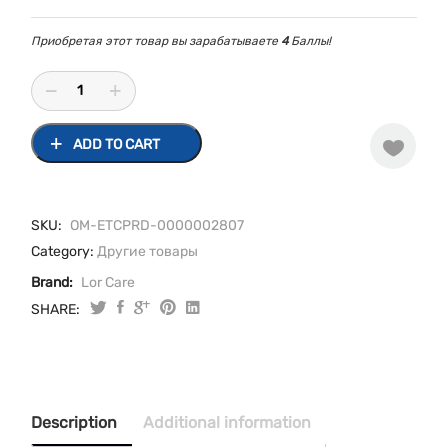
Приобретая этот товар вы зарабатываете
4
Баллы!
ADD TO CART
SKU:
ОМ-ETCPRD-0000002807
Category:
Другие товары
Brand:
Lor Care
SHARE:
Бинт
Стерильный
7
м
х
Description
Additional information
14