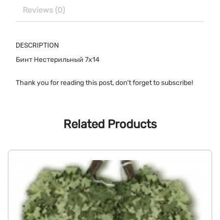
см
Reviews (0)
quantity
DESCRIPTION
Бинт Нестерильный 7х14
Thank you for reading this post, don't forget to subscribe!
Related Products