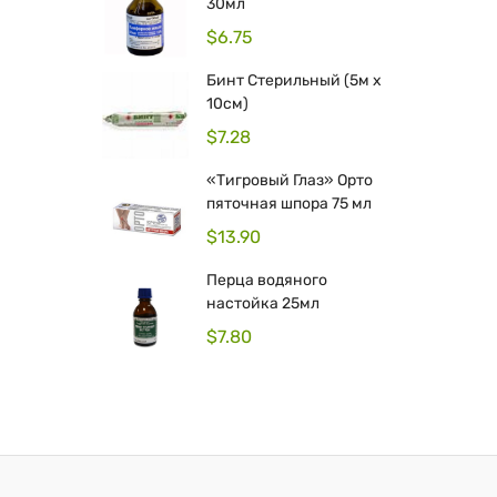
30мл
$
6.75
Бинт Стерильный (5м x
10см)
$
7.28
«Тигровый Глаз» Орто
пяточная шпора 75 мл
$
13.90
Перца водяного
настойка 25мл
$
7.80