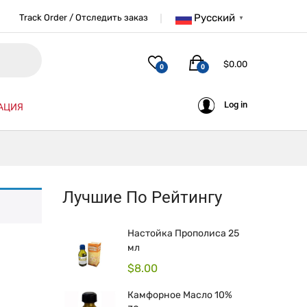
Русский
Track Order / Отследить заказ
▼
$
0.00
0
0
Log in
АЦИЯ
Лучшие По Рейтингу
Настойка Прополиса 25
мл
$
8.00
Камфорное Масло 10%