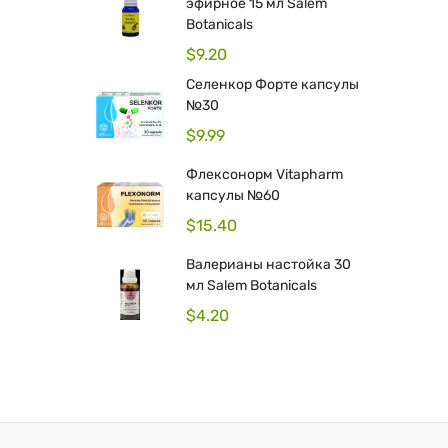
эфирное 15 мл Salem
Botanicals
$
9.20
Селенкор Форте капсулы
№30
$
9.99
Флексонорм Vitapharm
капсулы №60
$
15.40
Валерианы настойка 30
мл Salem Botanicals
$
4.20