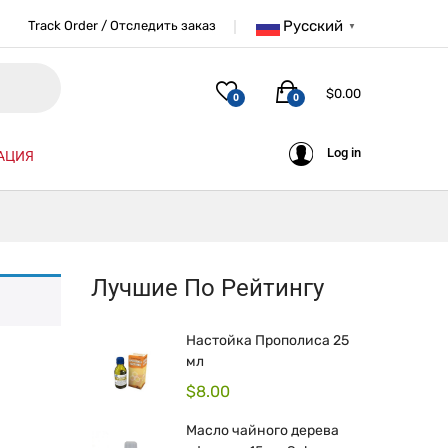
Русский
Track Order / Отследить заказ
▼
$
0.00
0
0
Log in
АЦИЯ
Лучшие По Рейтингу
Настойка Прополиса 25
мл
$
8.00
Масло чайного дерева