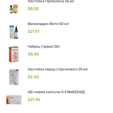
Настойка Прополиса 25 мл
$
8.00
Валокордин Фито 50 мл
$
21.97
Чабрец (трава) 50г
$
8.45
Hастойка перца стручкового 25 мл
$
6.50
АД-норма капсулы 0,3 №60(БАД)
$
21.45