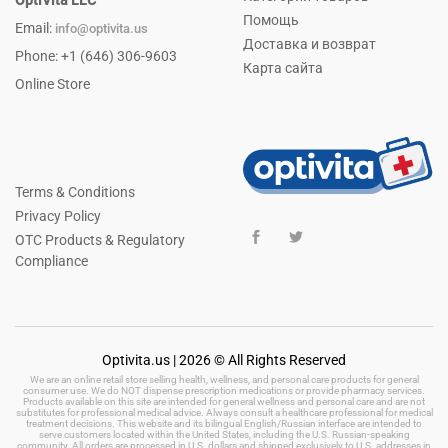
Помощь
Email:
info@optivita.us
Доставка и возврат
Phone: +1 (646) 306-9603
Карта сайта
Online Store
Terms & Conditions
Privacy Policy
OTC Products & Regulatory
Compliance
Optivita.us | 2026 © All Rights Reserved
We are an online retail store selling health, wellness, and personal care products for general
consumer use. We do NOT dispense prescription medications or provide pharmacy services.
Products available on this site are intended for general wellness and personal care and are not
substitutes for professional medical advice. Always consult a healthcare professional for medical
treatment decisions. This website and its bilingual English/Russian interface are intended to
serve customers located within the United States, including the U.S. Russian-speaking
community. All orders are processed in U.S. dollars and shipped exclusively to U.S. addresses in