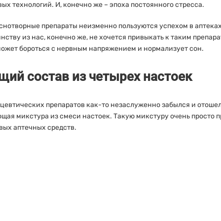
ых технологий. И, конечно же – эпоха постоянного стресса.
нотворные препараты неизменно пользуются успехом в аптеках,
ству из нас, конечно же, не хочется привыкать к таким препара
оможет бороться с нервным напряжением и нормализует сон.
ий состав из четырех настоек
евтических препаратов как-то незаслуженно забылся и отошел 
ющая микстура из смеси настоек. Такую микстуру очень просто п
овых аптечных средств.