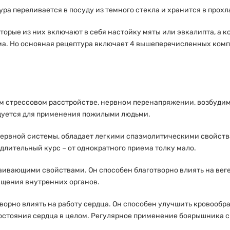
а переливается в посуду из темного стекла и хранится в прохл
орые из них включают в себя настойку мяты или эвкалипта, а ко
ма. Но основная рецептура включает 4 вышеперечисленных комп
м стрессовом расстройстве, нервном перенапряжении, возбудим
ндуется для применения пожилыми людьми.
рвной системы, обладает легкими спазмолитическими свойства
длительный курс – от однократного приема толку мало.
аивающими свойствами. Он способен благотворно влиять на вег
ащения внутренних органов.
ворно влиять на работу сердца. Он способен улучшить кровообр
состояния сердца в целом. Регулярное применение боярышника 