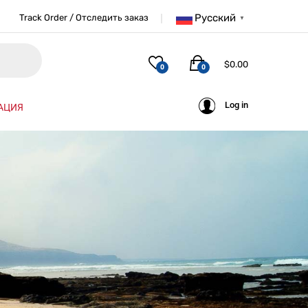
Русский
Track Order / Отследить заказ
▼
$
0.00
0
0
Log in
АЦИЯ