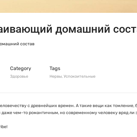
аивающий домашний сост
омашний состав
Category
Tags
Здоровье
Нервы
,
Успокоительные
ловечеству с древнейших времен. А такие вещи как томление, 
 даже чем-то романтичным, но современному человеку вряд ли з
ibe!