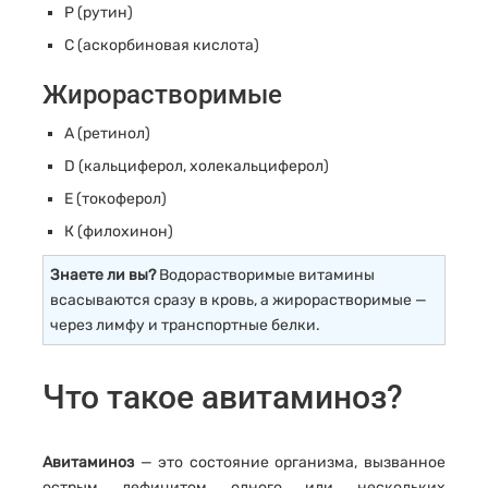
Р (рутин)
С (аскорбиновая кислота)
Жирорастворимые
А (ретинол)
D (кальциферол, холекальциферол)
Е (токоферол)
К (филохинон)
Знаете ли вы?
Водорастворимые витамины
всасываются сразу в кровь, а жирорастворимые —
через лимфу и транспортные белки.
Что такое авитаминоз?
Авитаминоз
— это состояние организма, вызванное
острым дефицитом одного или нескольких