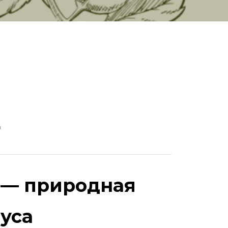
а
 — природная
уса