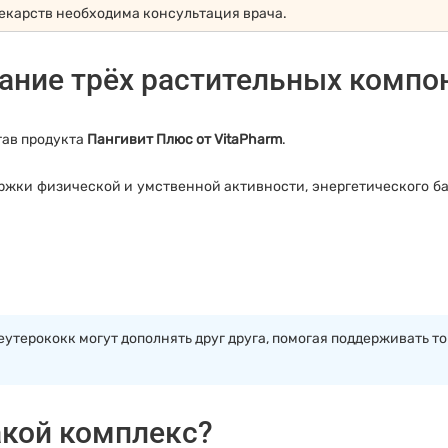
екарств необходима консультация врача.
ание трёх растительных компо
тав продукта
Пангивит Плюс от VitaPharm
.
ржки физической и умственной активности, энергетического б
еутерококк могут дополнять друг друга, помогая поддерживать т
акой комплекс?