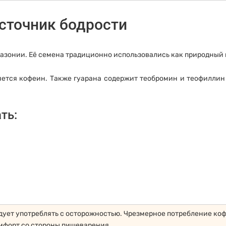
сточник бодрости
мазонии. Её семена традиционно использовались как природный
тся кофеин. Также гуарана содержит теобромин и теофиллин 
ть:
дует употреблять с осторожностью. Чрезмерное потребление ко
мфорт со стороны пищеварения.