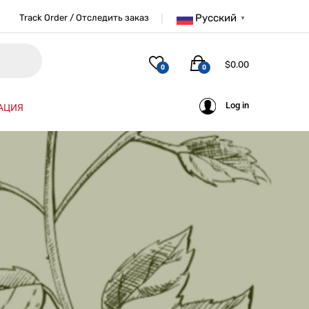
Русский
Track Order / Отследить заказ
▼
$
0.00
0
0
Log in
АЦИЯ