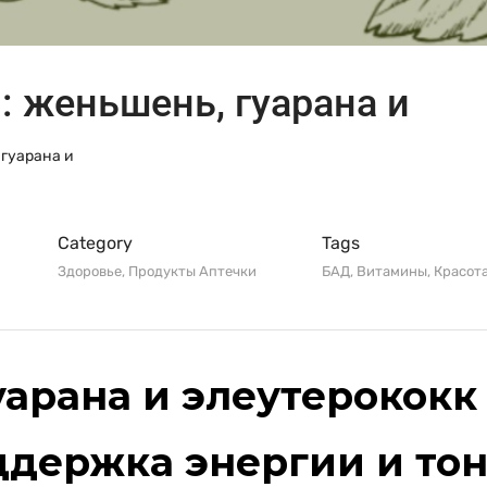
: женьшень, гуарана и
 гуарана и
Category
Tags
Здоровье
,
Продукты Аптечки
БАД
,
Витамины
,
Красот
уарана и элеутерококк
ддержка энергии и тон