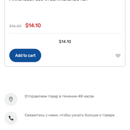
$
14.10
$
16.40
Original
Current
price
price
$
14.10
was:
is:
$16.40.
$14.10.
Add to cart
Отправляем товар в течении 48 часов
Свяжитесь с нами, чтобы узнать больше о товаре