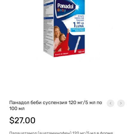
Панадол беби суспензия 120 мг/5 мл по
100 мл
$
27.00
Парацетамол (ацетаминофен) 120 мг/5 мл в форме