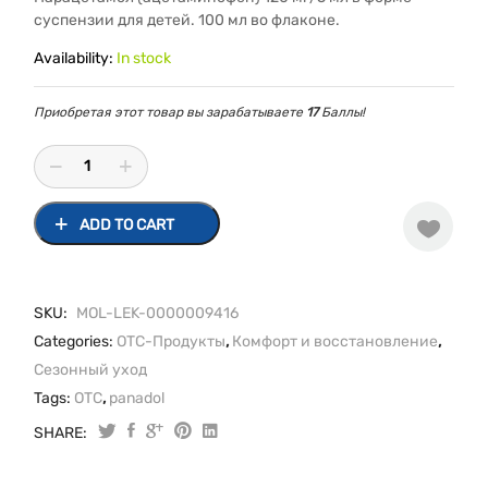
суспензии для детей. 100 мл во флаконе.
Availability:
In stock
Приобретая этот товар вы зарабатываете
17
Баллы!
ADD TO CART
SKU:
MOL-LEK-0000009416
Categories:
OTC-Продукты
,
Комфорт и восстановление
,
Сезонный уход
Tags:
OTC
,
panadol
SHARE:
Панадол
беби