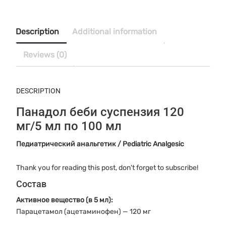
суспензия
120
мг/5
Description
Additional information
мл
по
Reviews (0)
100
мл
quantity
DESCRIPTION
Панадол беби суспензия 120
мг/5 мл по 100 мл
Педиатрический анальгетик / Pediatric Analgesic
Thank you for reading this post, don't forget to subscribe!
Состав
Активное вещество (в 5 мл):
Парацетамол (ацетаминофен) — 120 мг