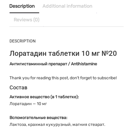
$12.20.
$9.99.
№20
Description
Additional information
quantity
Reviews (0)
DESCRIPTION
Лоратадин таблетки 10 мг №20
Антигистаминный препарат / Antihistamine
Thank you for reading this post, don't forget to subscribe!
Состав
Активное вещество (в 1 таблетке):
Лоратадин — 10 мг
Вспомогательные вещества:
Лактоза, крахмал кукурузный, магния стеарат.