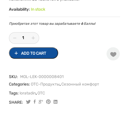
Availability:
In stock
Приобретая этот товар вы зарабатываете
6
Баллы!
ADD TO CART
SKU:
MOL-LEK-0000008401
Categories:
OTC-Продукты
,
Сезонный комфорт
Tags:
loratadin
,
OTC
SHARE:
Original
Current
Лоратадин
таблетки
price
price
10
was:
is:
мг