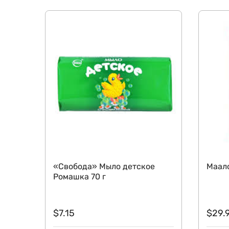
«Свобода» Мыло детское
Маало
Ромашка 70 г
$
7.15
$
29.