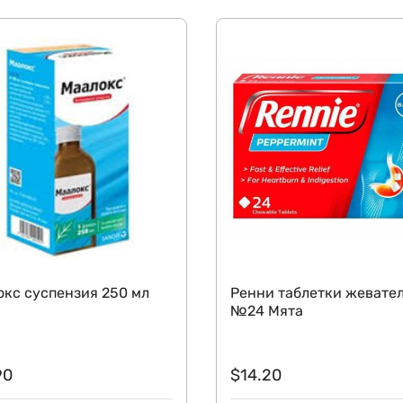
кс суспензия 250 мл
Ренни таблетки жевате
№24 Мята
90
$
14.20