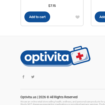
$
7.15
Add to cart
Add
Optivita.us | 2026 © All Rights Reserved
We are an online retail store selling health, wellness, and personal care products fo
We do NOT dispense prescription medications or provide pharmacy services. Product