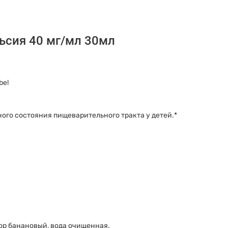
мл
30мл
quantity
ьсия 40 мг/мл 30мл
be!
го состояния пищеварительного тракта у детей.*
ор банановый, вода очищенная.