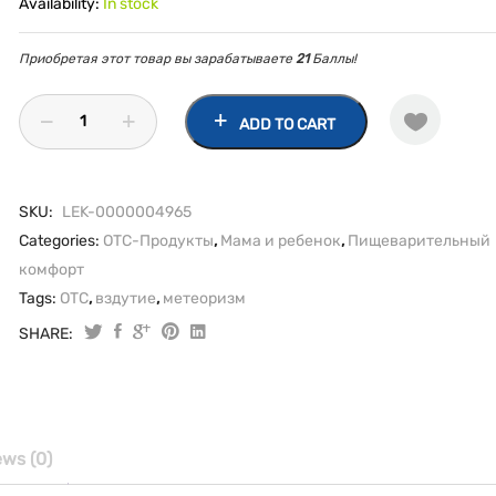
Availability:
In stock
Приобретая этот товар вы зарабатываете
21
Баллы!
ADD TO CART
SKU:
LEK-0000004965
Categories:
OTC-Продукты
,
Мама и ребенок
,
Пищеварительный
комфорт
Tags:
OTC
,
вздутие
,
метеоризм
SHARE:
Эспумизан
Бейби
капли/
эмульсия
40
ews (0)
мг/