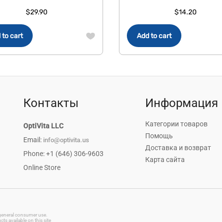
$
29.90
$
14.20
 to cart
Add to cart
Контакты
Информация
Категории товаров
OptiVita LLC
Помощь
Email:
info@optivita.us
Доставка и возврат
Phone: +1 (646) 306-9603
Карта сайта
Online Store
r general consumer use.
s available on this site