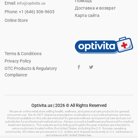
Помощь
Email:
info@optivita.us
Доставка и возврат
Phone: +1 (646) 306-9603
Карта сайта
Online Store
Terms & Conditions
Privacy Policy
OTC Products & Regulatory
Compliance
Optivita.us | 2026 © All Rights Reserved
We are an online retail store selling health, wellness, and personal care products for general
consumer use. We do NOT dispense prescription medications or provide pharmacy services.
Products available on this site are intended for general wellness and personal care and are not
substitutes for professional medical advice. Always consult a healthcare professional for medical
treatment decisions. This website and its bilingual English/Russian interface are intended to
serve customers located within the United States, including the U.S. Russian-speaking
community. All orders are processed in U.S. dollars and shipped exclusively to U.S. addresses in
accordance with United States law.