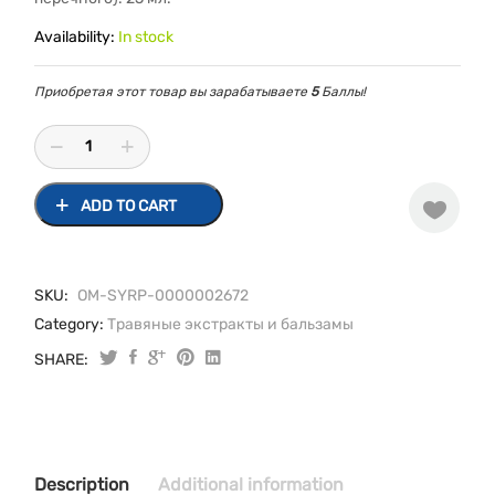
Availability:
In stock
Приобретая этот товар вы зарабатываете
5
Баллы!
ADD TO CART
SKU:
ОМ-SYRP-0000002672
Category:
Травяные экстракты и бальзамы
SHARE:
Перца
водяного
настойка
25мл
quantity
Description
Additional information