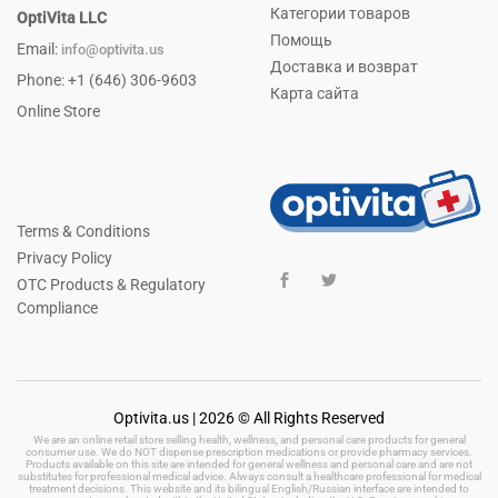
Категории товаров
OptiVita LLC
Помощь
Email:
info@optivita.us
Доставка и возврат
Phone: +1 (646) 306-9603
Карта сайта
Online Store
Terms & Conditions
Privacy Policy
OTC Products & Regulatory
Compliance
Optivita.us | 2026 © All Rights Reserved
We are an online retail store selling health, wellness, and personal care products for general
consumer use. We do NOT dispense prescription medications or provide pharmacy services.
Products available on this site are intended for general wellness and personal care and are not
substitutes for professional medical advice. Always consult a healthcare professional for medical
treatment decisions. This website and its bilingual English/Russian interface are intended to