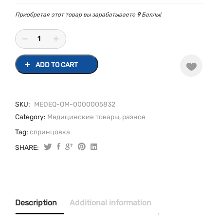
Приобретая этот товар вы зарабатываете
9
Баллы!
ADD TO CART
SKU:
MEDEQ-OM-0000005832
Category:
Медицинские товары, разное
Tag:
спринцовка
SHARE:
Спринцовка
B20
-
600мл
quantity
Description
Additional information