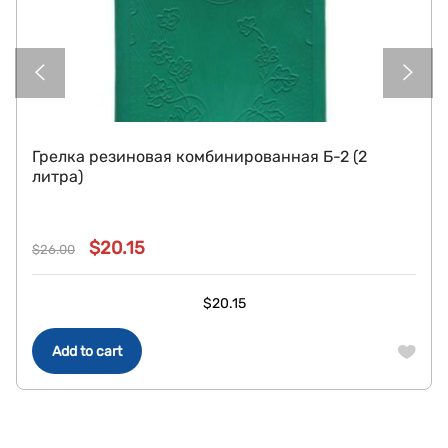
Грелка резиновая комбинированная Б-2 (2
литра)
$
20.15
$
26.00
Original
Current
price
price
$
20.15
was:
is:
$26.00.
$20.15.
Add to cart