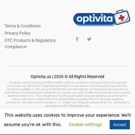
Terms & Conditions
Privacy Policy
OTC Products & Regulatory
Compliance
Optivita.us | 2026 © All Rights Reserved
We are an online retail store selling health, wellness, and personal care products for general
consumer use. We do NOT dispense prescription medications or provide pharmacy services.
Products available on this site are intended for general wellness and personal care and are not
substitutes for professional medical advice. Always consult a healthcare professional for medical
treatment decisions. This website and its bilingual English/Russian interface are intended to
serve customers located within the United States, including the U.S. Russian-speaking
community. All orders are processed in U.S. dollars and shipped exclusively to U.S. addresses in
accordance with United States law.
This website uses cookies to improve your experience. We'll
assume you're ok with this.
Cookie settings
Accept
Keywords: health and wellness products, personal care, beauty products, hygiene,
vitamins, dietary supplements, natural remedies, herbal products, baby care, oral care,
first aid supplies, skin care, household essentials, Russian-language online store, online