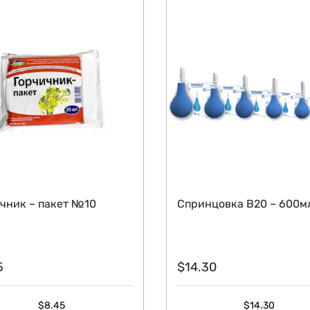
чник – пакет №10
Спринцовка B20 – 600м
5
$
14.30
$
8.45
$
14.30