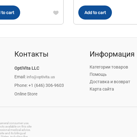
 to cart
Add to cart
Контакты
Информация
Категории товаров
OptiVita LLC
Помощь
Email:
info@optivita.us
Доставка и возврат
Phone: +1 (646) 306-9603
Карта сайта
Online Store
r general consumer use.
s available on this site
essional medical advice.
te and its bilingual
States, including the