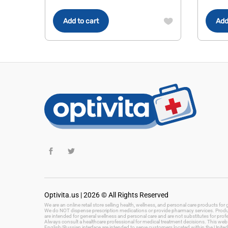
Add to cart
Add
Optivita.us | 2026 © All Rights Reserved
We are an online retail store selling health, wellness, and personal care products fo
We do NOT dispense prescription medications or provide pharmacy services. Product
are intended for general wellness and personal care and are not substitutes for prof
Always consult a healthcare professional for medical treatment decisions. This websi
English/Russian interface are intended to serve customers located within the United 