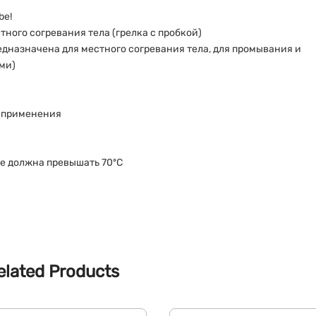
be!
тного согревания тела (грелка с пробкой)
едназначена для местного согревания тела, для промывания и
ми)
о применения
е должна превышать 70ºС
elated Products