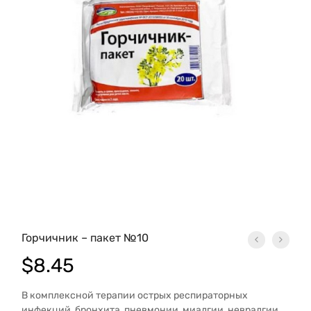
Горчичник – пакет №10
$
8.45
В комплексной терапии острых респираторных
инфекций, бронхита, пневмонии, миалгии, невралгии,