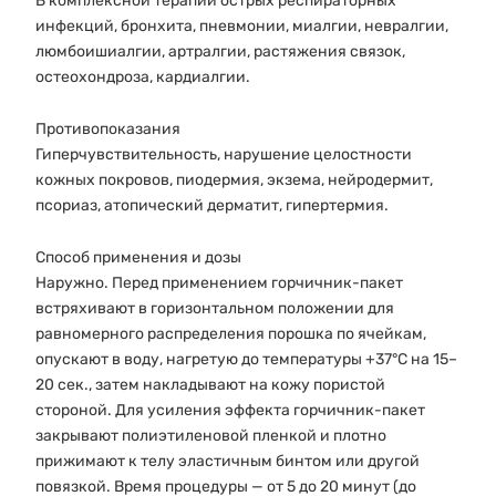
В комплексной терапии острых респираторных
инфекций, бронхита, пневмонии, миалгии, невралгии,
люмбоишиалгии, артралгии, растяжения связок,
остеохондроза, кардиалгии.
Противопоказания
Гиперчувствительность, нарушение целостности
кожных покровов, пиодермия, экзема, нейродермит,
псориаз, атопический дерматит, гипертермия.
Способ применения и дозы
Наружно. Перед применением горчичник-пакет
встряхивают в горизонтальном положении для
равномерного распределения порошка по ячейкам,
опускают в воду, нагретую до температуры +37°С на 15–
20 сек., затем накладывают на кожу пористой
стороной. Для усиления эффекта горчичник-пакет
закрывают полиэтиленовой плeнкой и плотно
прижимают к телу эластичным бинтом или другой
повязкой. Время процедуры — от 5 до 20 минут (до