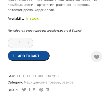
люмбоишиалгии, артралгии, растяжения связок,
остеохондроза, кардиалгии.
Availability:
In stock
Приобретая этот товар вы зарабатываете
6
Баллы!
ADD TO CART
SKU:
LC-ETCPRD-0000007818
Category:
Медицинские товары, разное
SHARE:
Горчичник
-
пакет