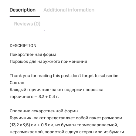
№10
quantity
Description
Additional information
Reviews (0)
DESCRIPTION
Лекарственная форма
Порошок для наружного применения
Thank you for reading this post, don't forget to subscribe!
Состав
Каждый горчичник-пакет содержит порошка
горчичного — 3,3 + 0,4 г.
Описание лекарственной формы
Горчичник-пакет представляет собой пакет размером
(13,2 х 9,5) см + 0,5 см, из бумаги термосвариваемой,
неразмокаемой, пористой с двух сторон или из бумаги