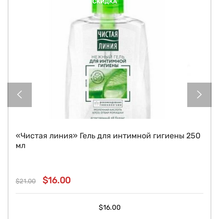
СКИДКА
«Чистая линия» Гель для интимной гигиены 250
мл
$
16.00
$
21.00
Original
Current
price
price
$
16.00
was:
is: