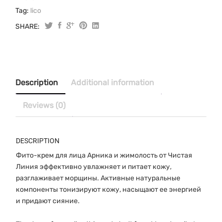
Tag:
lico
SHARE:
Original
Current
«Чистая
Линия»
price
price
Фито-
was:
is:
крем
$13.65.
$11.00.
для
Description
Additional information
лица
дневной
Reviews (0)
от
45
лет
DESCRIPTION
арника
Фито-крем для лица Арника и жимолость от Чистая
и
Линия эффективно увлажняет и питает кожу,
жимолость
разглаживает морщины. Активные натуральные
45
мл
компоненты тонизируют кожу, насыщают ее энергией
quantity
и придают сияние.