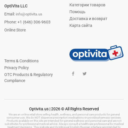
Категории товаров
OptiVita LLC
Помощь
Email:
info@optivita.us
Доставка и возврат
Phone: +1 (646) 306-9603
Карта сайта
Online Store
Terms & Conditions
Privacy Policy
OTC Products & Regulatory
Compliance
Optivita.us | 2026 © All Rights Reserved
We are an online retail store selling health, wellness, and personal care products for general
consumer use. We do NOT dispense prescription medications or provide pharmacy services.
Products available on this site are intended for general wellness and personal care and are not
substitutes for professional medical advice. Always consult a healthcare professional for medical
treatment decisions. This website and its bilingual English/Russian interface are intended to